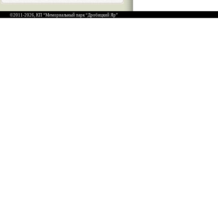
©2011-2026, КП “Мемориальный парк “Дробицкий Яр”