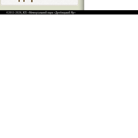
©2011-2026, КП «Меморіальний парк «Дробицький Яр»