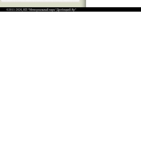
©2011-2026, КП “Мемориальный парк “Дробицкий Яр”