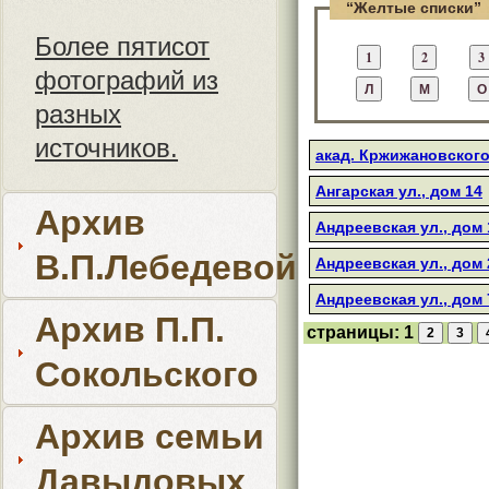
“Желтые списки”
Более пятисот
фотографий из
разных
источников.
акад. Кржижановского 
Ангарская ул., дом 14
Архив
Андреевская ул., дом 
В.П.Лебедевой
Андреевская ул., дом 
Андреевская ул., дом 
Архив П.П.
страницы:
1
Сокольского
Архив семьи
Давыдовых