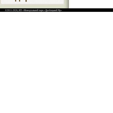
©2011-2026, КП «Меморіальний парк «Дробицький Яр»