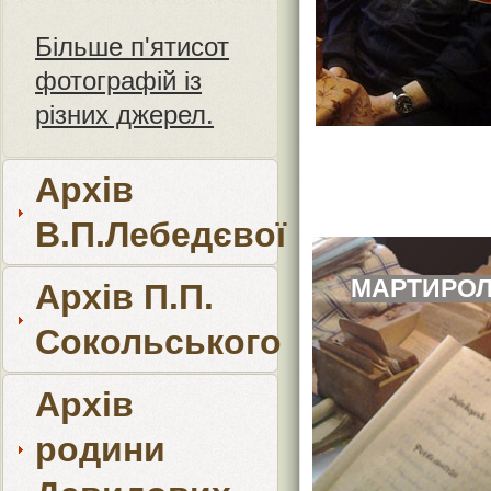
Більше п'ятисот
фотографій із
різних джерел.
Архів
В.П.Лебедєвої
МАРТИРО
Архів П.П.
Сокольського
Архів
родини