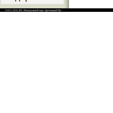
©2011-2026, КП «Меморіальний парк «Дробицький Яр»